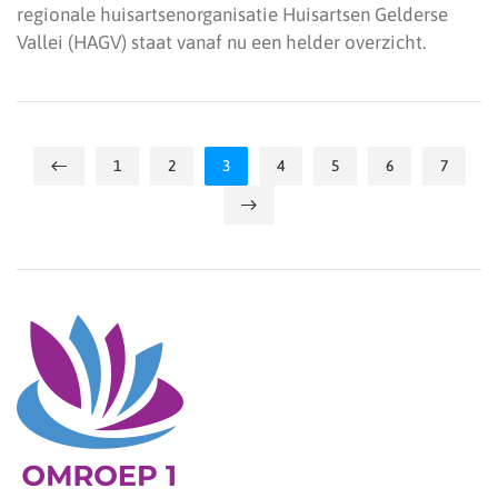
regionale huisartsenorganisatie Huisartsen Gelderse
Vallei (HAGV) staat vanaf nu een helder overzicht.
1
2
3
4
5
6
7