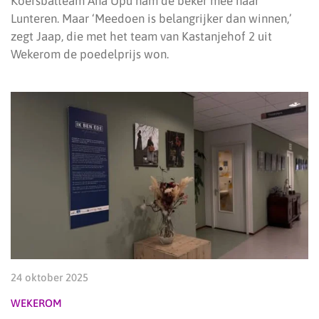
Koersbalteam Ana Upu nam de beker mee naar
Lunteren. Maar ‘Meedoen is belangrijker dan winnen,’
zegt Jaap, die met het team van Kastanjehof 2 uit
Wekerom de poedelprijs won.
24 oktober 2025
WEKEROM