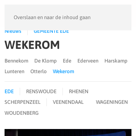
Menu
Overslaan en naar de inhoud gaan
Nieuws
GEMEENTE EDE
WEKEROM
Bennekom
De Klomp
Ede
Ederveen
Harskamp
Lunteren
Otterlo
Wekerom
EDE
RENSWOUDE
RHENEN
SCHERPENZEEL
VEENENDAAL
WAGENINGEN
WOUDENBERG