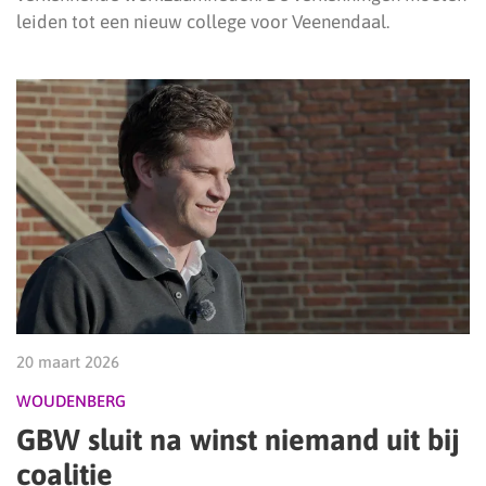
leiden tot een nieuw college voor Veenendaal.
20 maart 2026
WOUDENBERG
GBW sluit na winst niemand uit bij
coalitie