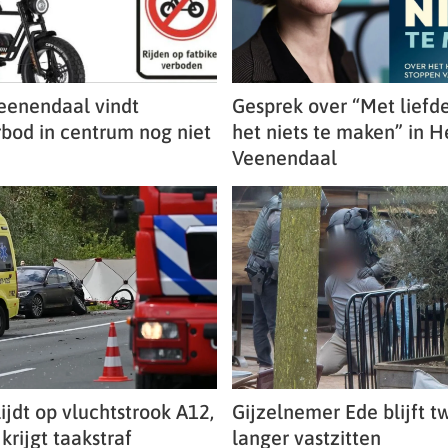
eenendaal vindt
Gesprek over “Met liefd
rbod in centrum nog niet
het niets te maken” in H
Veenendaal
ijdt op vluchtstrook A12,
Gijzelnemer Ede blijft 
krijgt taakstraf
langer vastzitten