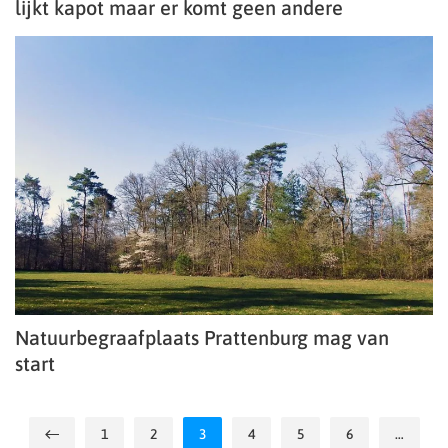
lijkt kapot maar er komt geen andere
Natuurbegraafplaats Prattenburg mag van
start
1
2
3
4
5
6
…