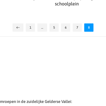
schoolplein
1
…
5
6
7
8
roepen in de zuidelijke Gelderse Vallei: