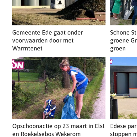
Gemeente Ede gaat onder
Schone S
voorwaarden door met
groene Gr
Warmtenet
groen
Opschoonactie op 23 maart in Elst
Edese part
en Roekelsebos Wekerom
stoppen m