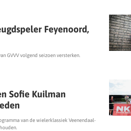
eugdspeler Feyenoord,
an GVVV volgend seizoen versterken.
en Sofie Kuilman
leden
rogramma van de wielerklassiek Veenendaal-
houden.