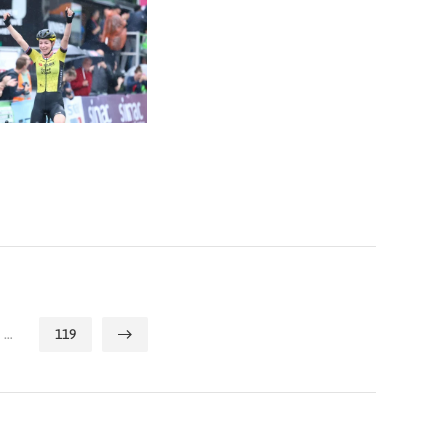
…
119