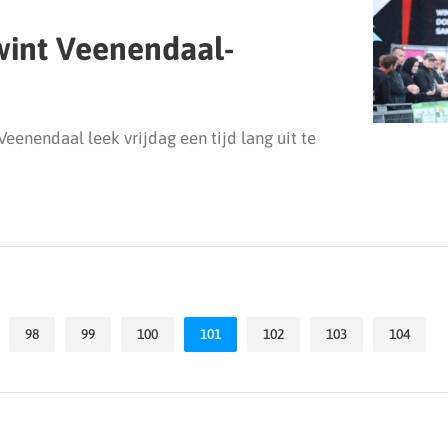
wint Veenendaal-
enendaal leek vrijdag een tijd lang uit te
98
99
100
101
102
103
104