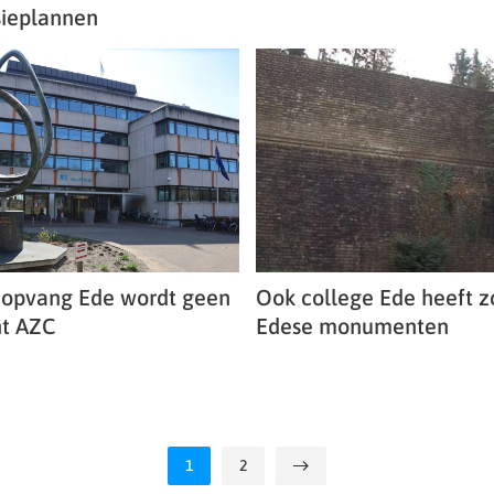
sieplannen
dopvang Ede wordt geen
Ook college Ede heeft 
t AZC
Edese monumenten
1
2