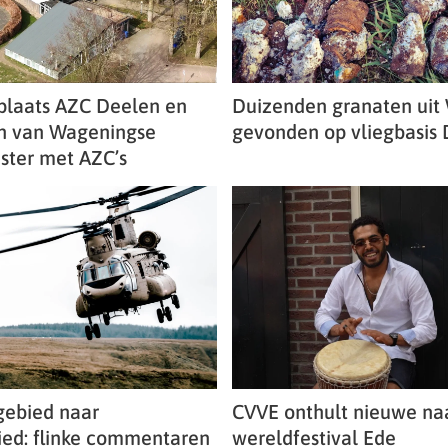
plaats AZC Deelen en
Duizenden granaten uit 
n van Wageningse
gevonden op vliegbasis
ter met AZC’s
egebied naar
CVVE onthult nieuwe na
ied: flinke commentaren
wereldfestival Ede