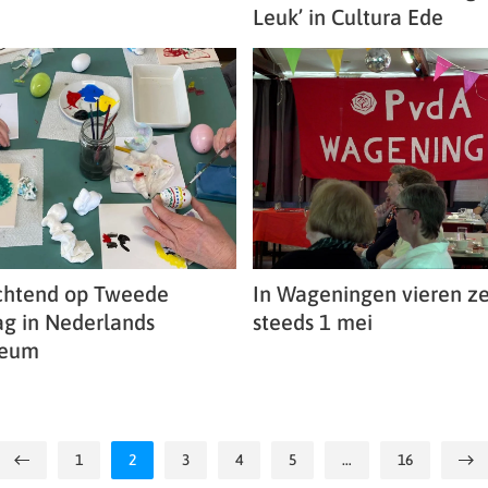
Leuk’ in Cultura Ede
chtend op Tweede
In Wageningen vieren z
ag in Nederlands
steeds 1 mei
seum
1
2
3
4
5
…
16