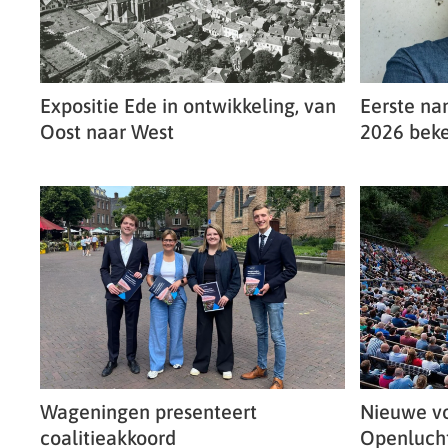
Expositie Ede in ontwikkeling, van
Eerste n
Oost naar West
2026 bek
Wageningen presenteert
Nieuwe vo
coalitieakkoord
Openlucht