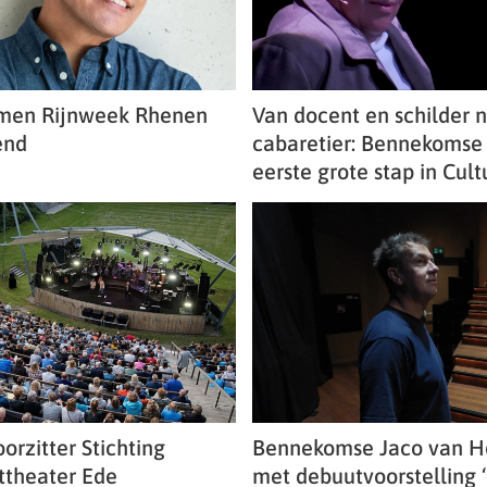
amen Rijnweek Rhenen
Van docent en schilder 
end
cabaretier: Bennekomse 
eerste grote stap in Cult
orzitter Stichting
Bennekomse Jaco van H
theater Ede
met debuutvoorstelling 