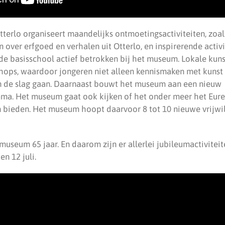
terlo organiseert maandelijks ontmoetingsactiviteiten, zoa
over erfgoed en verhalen uit Otterlo, en inspirerende activi
 de basisschool actief betrokken bij het museum. Lokale kun
hops, waardoor jongeren niet alleen kennismaken met kunst
an de slag gaan. Daarnaast bouwt het museum aan een nieuw
mma. Het museum gaat ook kijken of het onder meer het Eur
n bieden. Het museum hoopt daarvoor 8 tot 10 nieuwe vrijwill
 museum 65 jaar. En daarom zijn er allerlei jubileumactivitei
n 12 juli.