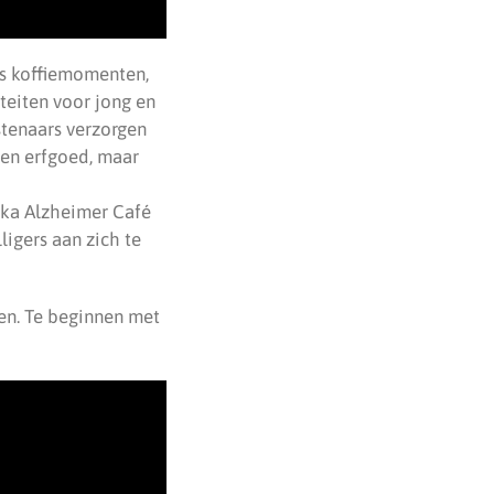
ls koffiemomenten,
teiten voor jong en
stenaars verzorgen
 en erfgoed, maar
eka Alzheimer Café
igers aan zich te
ten. Te beginnen met