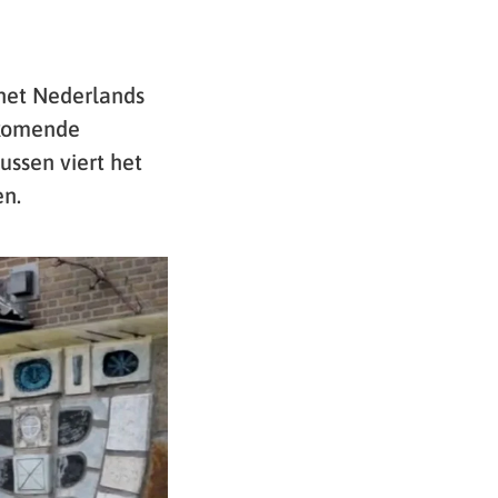
 het Nederlands
 komende
ussen viert het
en.