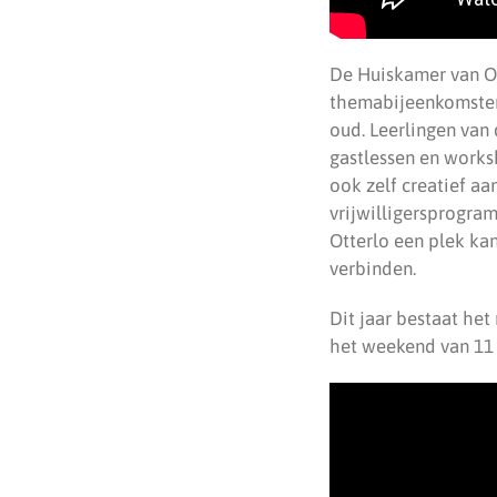
De Huiskamer van Ot
themabijeenkomsten 
oud. Leerlingen van
gastlessen en works
ook zelf creatief a
vrijwilligersprogra
Otterlo een plek ka
verbinden.
Dit jaar bestaat het
het weekend van 11 e