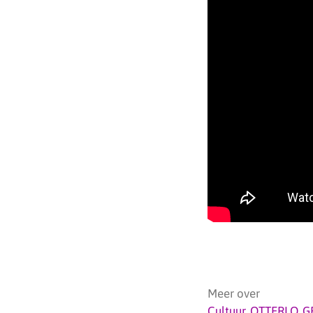
Meer over
Cultuur
,
OTTERLO
,
G