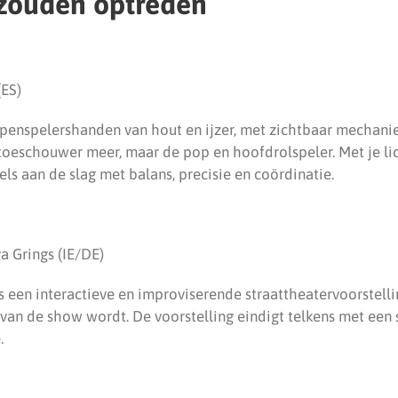
 zouden optreden
(ES)
ppenspelershanden van hout en ijzer, met zichtbaar mechani
 toeschouwer meer, maar de pop en hoofdrolspeler. Met je li
els aan de slag met balans, precisie en coördinatie.
a Grings (IE/DE)
 een interactieve en improviserende straattheatervoorstelli
van de show wordt. De voorstelling eindigt telkens met een 
.