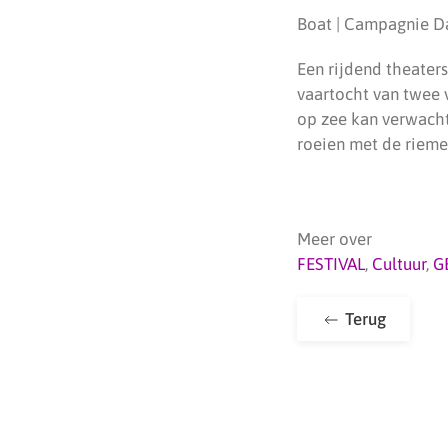
Boat | Campagnie D
Een rijdend theaters
vaartocht van twee v
op zee kan verwacht
roeien met de riemen
Meer over
FESTIVAL
,
Cultuur
,
G
Terug