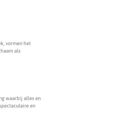
ek, vormen het
chaam als
ng waarbij alles en
spectaculaire en