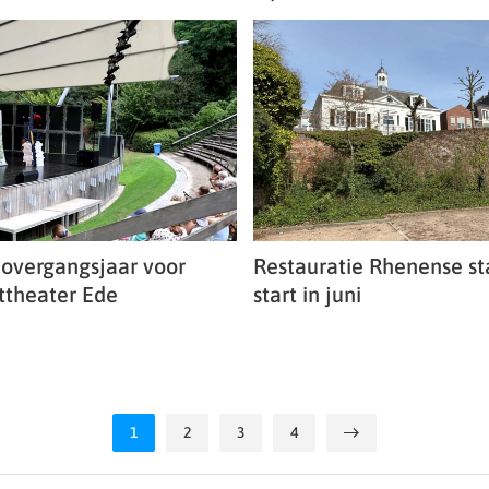
s overgangsjaar voor
Restauratie Rhenense s
theater Ede
start in juni
1
2
3
4