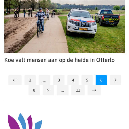
Koe valt mensen aan op de heide in Otterlo
1
…
3
4
5
6
7
8
9
…
11