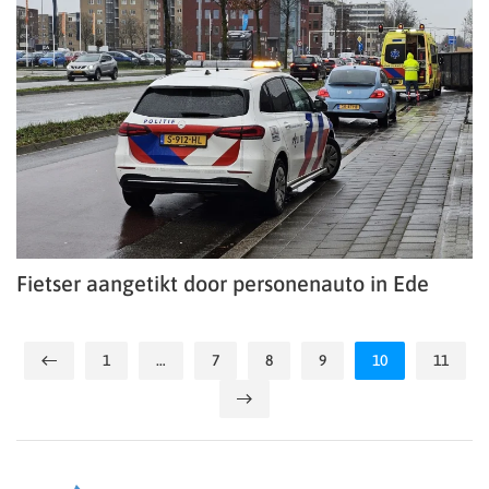
Fietser aangetikt door personenauto in Ede
1
…
7
8
9
10
11