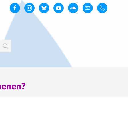
henen?