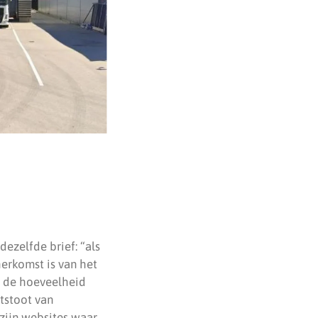
dezelfde brief: “als
erkomst is van het
r de hoeveelheid
tstoot van
 zijn websites waar