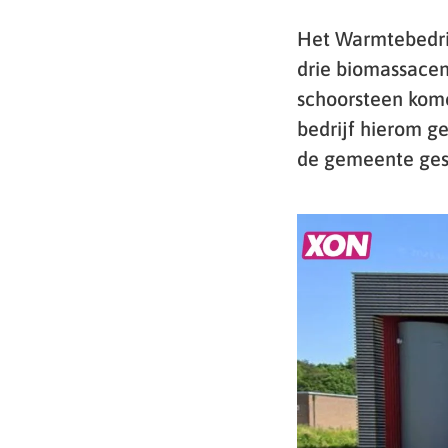
Het Warmtebedrij
drie biomassacent
schoorsteen kome
bedrijf hierom ge
de gemeente gesu