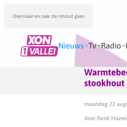
Overslaan en naar de inhoud gaan
Nieuws
Tv
Radio
Warmtebed
stookhout
maandag 22 augu
door René Hazel