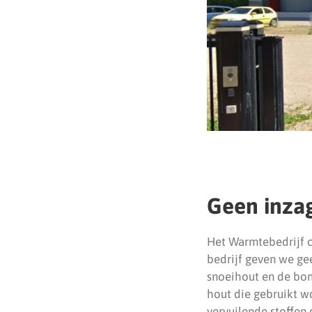
Geen inza
Het Warmtebedrijf cl
bedrijf geven we ge
snoeihout en de bom
hout die gebruikt w
vervuilende stoffen 