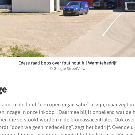
Edese raad boos over fout hout bij Warmtebedrijf
© Google StreetView
ge
aimt in de brief “een open organisatie” te zijn, maar zegt in 
en inzage in onze inkoop”. Daarmee blijft onbekend wat de h
en die verstookt worden in de biomassacentrales. Ook ove
ordt “doen we geen mededeling”, zegt het bedrijf. Over de ui
door de biomassacentrales verwijst het bedrijf naar één van