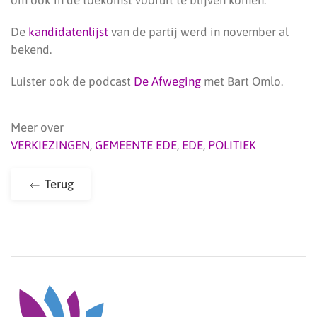
om ook in de toekomst vooruit te blijven komen.”
De
kandidatenlijst
van de partij werd in november al
bekend.
Luister ook de podcast
De Afweging
met Bart Omlo.
Meer over
VERKIEZINGEN
,
GEMEENTE EDE
,
EDE
,
POLITIEK
Terug