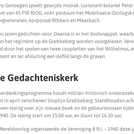
s Genoegen speelt gewijde muziek. Luitenant-kolonel Peter
 van 45 PIB RIOG, reikt postuum het Mobilisatie-Oorlogskr
rgveteranen, korporaal Ribbers en Maasbach.
en lezen gedichten voor. Daarna is er het dodenappel, waarb
an het regiment op de Grebbeberg worden voorgelezen. Verv
gd door het spelen van twee coupletten van het Wilhelmus, e
t en ter afsluiting een defilé langs de graven.
de Gedachteniskerk
herdenkingsprogramma houdt militair-historisch onderzoeke
het in april verschenen Stoplijn Grebbeberg. Standhouden ach
een lezing over zijn nieuwe boek en de gebeurtenissen tijd
40. De lezing start om 15.00 uur, en duurt tot 16.30 uur.
ereldoorlog organiseerde de Vereniging 8 R.I. – 1940 deze j