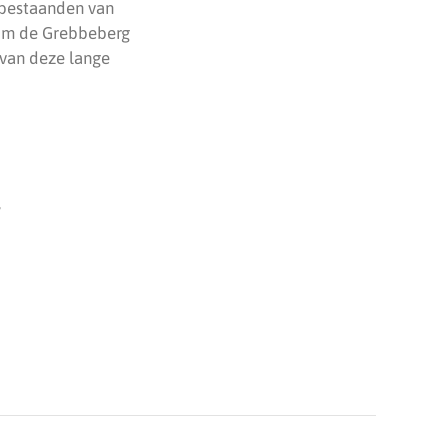
abestaanden van
g om de Grebbeberg
van deze lange
,