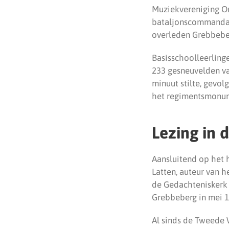
Muziekvereniging On
bataljonscommandant
overleden Grebbebe
Basisschoolleerling
233 gesneuvelden v
minuut stilte, gevol
het regimentsmonumen
Lezing in 
Aansluitend op het 
Latten, auteur van 
de Gedachteniskerk 
Grebbeberg in mei 19
Al sinds de Tweede W