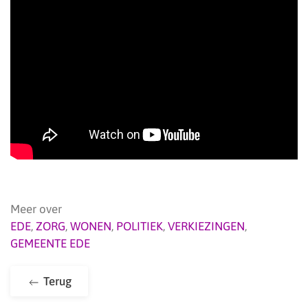
Meer over
EDE
,
ZORG
,
WONEN
,
POLITIEK
,
VERKIEZINGEN
,
GEMEENTE EDE
Terug