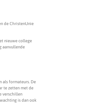
en de ChristenUnie
het nieuwe college
g aanvullende
n als formateurs. De
r te zetten met de
e verschillen
rwachting is dan ook