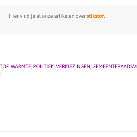
Hier vind je al onze artikelen over
stikstof
.
STOF
,
WARMTE
,
POLITIEK
,
VERKIEZINGEN
,
GEMEENTERAADSVE
E