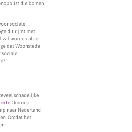
onopolist die bomen
oor sociale
ge dit rijmt met
 zal worden als er
ege dat Woonstede
 sociale
en?”
teveel schadelijke
dekte
Omroep
hip naar Nederland
men. Omdat het
en.