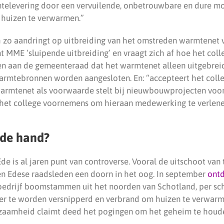
mtelevering door een vervuilende, onbetrouwbare en dure m
 huizen te verwarmen.”
zo aandringt op uitbreiding van het omstreden warmtenet v
MME ‘sluipende uitbreiding’ en vraagt zich af hoe het colle
n aan de gemeenteraad dat het warmtenet alleen uitgebreid
rmtebronnen worden aangesloten. En: “accepteert het coll
warmtenet als voorwaarde stelt bij nieuwbouwprojecten voor
 het college voornemens om hieraan medewerking te verlen
 de hand?
e is al jaren punt van controverse. Vooral de uitschoot van 
 en Edese raadsleden een doorn in het oog. In september
ont
bedrijf boomstammen uit het noorden van Schotland, per sc
er te worden versnipperd en verbrand om huizen te verwar
zaamheid claimt deed het pogingen om het geheim te houd