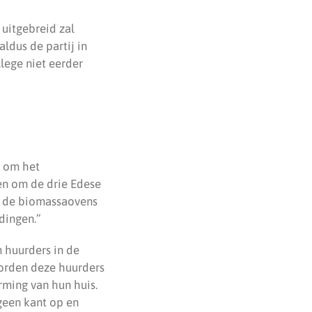
 uitgebreid zal
dus de partij in
llege niet eerder
2 om het
en om de drie Edese
in de biomassaovens
ndingen.”
m huurders in de
worden deze huurders
rming van hun huis.
geen kant op en