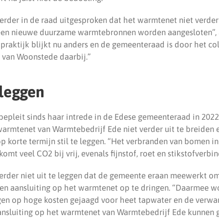
erder in de raad uitgesproken dat het warmtenet niet verder
een nieuwe duurzame warmtebronnen worden aangesloten”, al
 praktijk blijkt nu anders en de gemeenteraad is door het co
l van Woonstede daarbij.”
 leggen
bepleit sinds haar intrede in de Edese gemeenteraad in 202
rmtenet van Warmtebedrijf Ede niet verder uit te breiden 
p korte termijn stil te leggen. “Het verbranden van bomen 
komt veel CO2 bij vrij, evenals fijnstof, roet en stikstofverbi
 verder niet uit te leggen dat de gemeente eraan meewerkt o
een aansluiting op het warmtenet op te dringen. “Daarmee 
agen op hoge kosten gejaagd voor heet tapwater en de verwa
nsluiting op het warmtenet van Warmtebedrijf Ede kunnen 