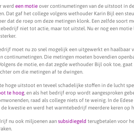
er werd
een motie
over continumetingen van de uitstoot in d
 Dat gaf het college volgens wethouder Karin Bijl een steun
eer dat de roep om deze metingen klonk. Een zelfde soort mo
bedrijf niet tot actie, maar tot uitstel. Nu er nog een motie 
sterker.
rijf moet nu zo snel mogelijk een uitgewerkt en haalbaar v
van continumetingen. Die metingen moeten bovendien openbaa
. Volgens de motie, en dat zegde wethouder Bijl ook toe, gaa
chter om die metingen af te dwingen.
e hoge uitstoot en teveel schadelijke stoffen in de lucht spel
oot te hoog
, en als het bedrijf erop wordt aangesproken gebe
mwonenden, raad als college niets of te weinig. In de Edese
 de kwestie en werd het warmtebedrijf meerdere keren op h
rijf nu ook miljoenen aan
subsidiegeld
terugbetalen voor he
aken.