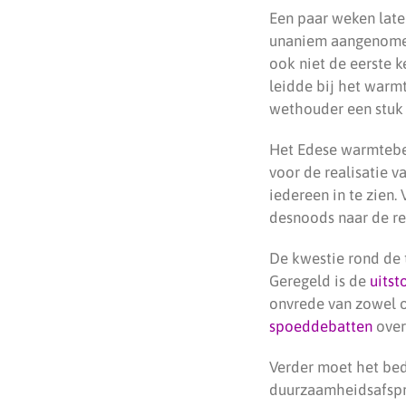
Een paar weken lat
unaniem aangenomen.
ook niet de eerste k
leidde bij het warmte
wethouder een stuk 
Het Edese warmtebed
voor de realisatie 
iedereen in te zien
desnoods naar de re
De kwestie rond de t
Geregeld is de
uitst
onvrede van zowel o
spoeddebatten
over
Verder moet het bed
duurzaamheidsafspr