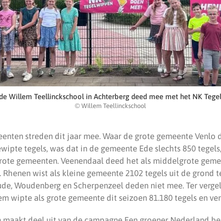
de Willem Teellinckschool in Achterberg deed mee met het NK Teg
© Willem Teellinckschool
eenten streden dit jaar mee. Waar de grote gemeente Venlo
wipte tegels, was dat in de gemeente Ede slechts 850 tegels
n grote gemeenten. Veenendaal deed het als middelgrote geme
 Rhenen wist als kleine gemeente 2102 tegels uit de grond te
e, Woudenberg en Scherpenzeel deden niet mee. Ter vergeli
 wipte als grote gemeente dit seizoen 81.180 tegels en ver
maakt deel uit van de campagne Een groener Nederland begin