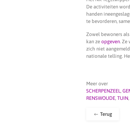
De activiteiten wor
handen ineengeslage
te bevorderen, same
Zowel bewoners als 
kan ze
opgeven
. Ze
zich niet aangemeld
nationale telling. H
Meer over
SCHERPENZEEL
,
GE
RENSWOUDE
,
TUIN
Terug