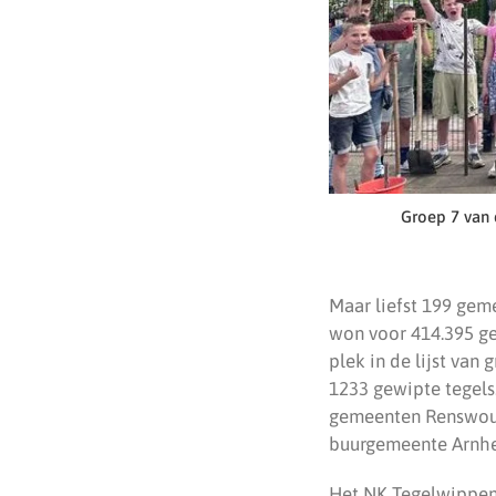
Groep 7 van 
Maar liefst 199 gem
won voor 414.395 ge
plek in de lijst va
1233 gewipte tegels.
gemeenten Renswoud
buurgemeente Arnhem
Het NK Tegelwippen 