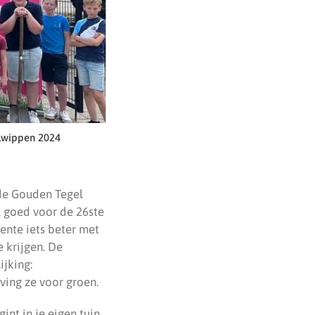
elwippen 2024
 de Gouden Tegel
, goed voor de 26ste
ente iets beter met
 krijgen. De
jking:
ving ze voor groen.
t in je eigen tuin.