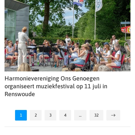
Harmonievereniging Ons Genoegen
organiseert muziekfestival op 11 juli in
Renswoude
1
2
3
4
…
32