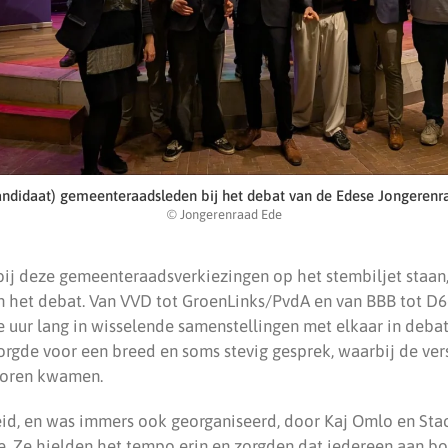
andidaat) gemeenteraadsleden bij het debat van de Edese Jongerenr
© Jongerenraad Ede
e bij deze gemeenteraadsverkiezingen op het stembiljet staan
 het debat. Van VVD tot GroenLinks/PvdA en van BBB tot D6
e uur lang in wisselende samenstellingen met elkaar in deba
zorgde voor een breed en soms stevig gesprek, waarbij de ver
voren kwamen.
id, en was immers ook georganiseerd, door Kaj Omlo en Sta
. Ze hielden het tempo erin en zorgden dat iedereen aan b