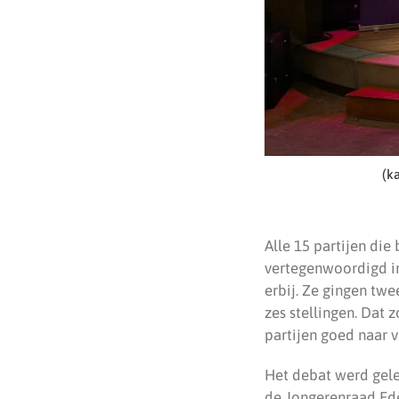
(k
Alle 15 partijen di
vertegenwoordigd in
erbij. Ze gingen twe
zes stellingen. Dat 
partijen goed naar 
Het debat werd gele
de Jongerenraad Ede