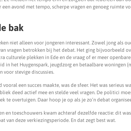
 een avond met tempo, scherpe vragen en genoeg ruimte voo
de bak
eken niet alleen voor jongeren interessant. Zowel jong als o
van vragen betrokken bij het debat. Het ging bijvoorbeeld o
xtra culturele plekken in Ede en de vraag of er meer openba
id in het Huygenspark, jeugdzorg en betaalbare woningen (
n voor stevige discussies.
d vooral een succes maakte, was de sfeer. Het was serieus w
bliek deed actief mee en stelde veel vragen. De politici mo
k te overtuigen. Daar hoop je op als je zo’n debat organisee
en en toeschouwers kwam achteraf dezelfde reactie: dit was
at van deze verkiezingsperiode. En dat zegt best wat.