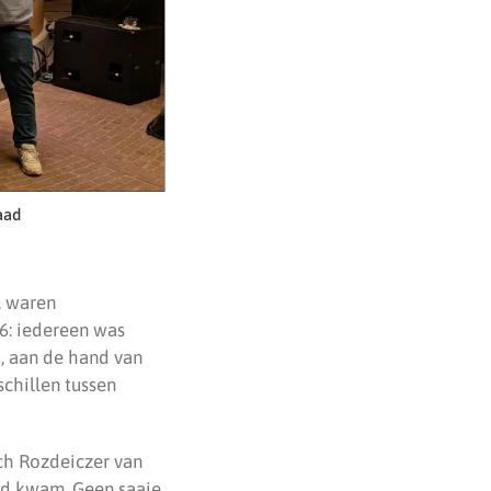
aad
, waren
6: iedereen was
t, aan de hand van
schillen tussen
ch Rozdeiczer van
od kwam. Geen saaie