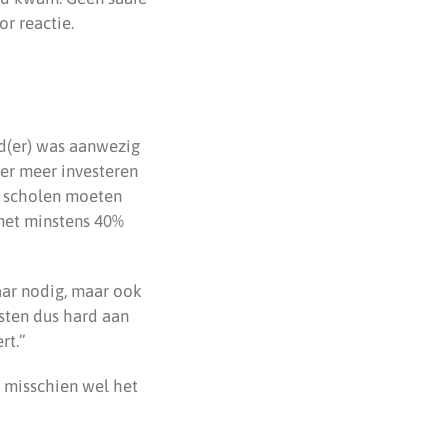
r reactie.
ud(er) was aanwezig
ver meer investeren
re scholen moeten
met minstens 40%
aar nodig, maar ook
esten dus hard aan
rt.”
 misschien wel het