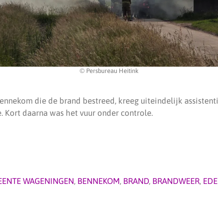
© Persbureau Heitink
nnekom die de brand bestreed, kreeg uiteindelijk assistent
 Kort daarna was het vuur onder controle.
EENTE WAGENINGEN
,
BENNEKOM
,
BRAND
,
BRANDWEER
,
EDE