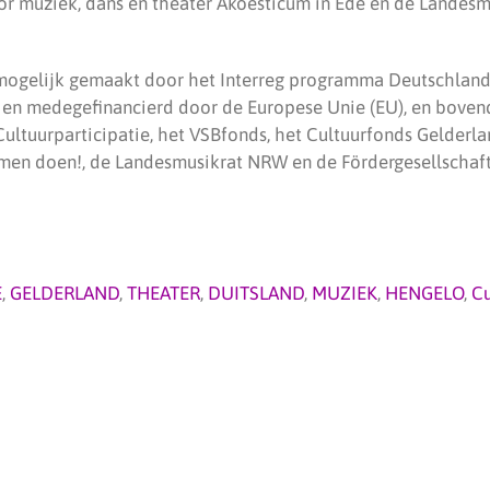
oor muziek, dans en theater Akoesticum in Ede en de Land
 mogelijk gemaakt door het Interreg programma Deutschland
en medegefinancierd door de Europese Unie (EU), en boven
ultuurparticipatie, het VSBfonds, het Cultuurfonds Gelderla
amen doen!, de Landesmusikrat NRW en de Fördergesellscha
E
,
GELDERLAND
,
THEATER
,
DUITSLAND
,
MUZIEK
,
HENGELO
,
Cu