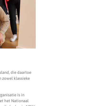
sland, die daartoe
n zowel klassieke
anisatie is in
et het Nationaal