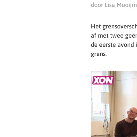
door Lisa Mooij
Het grensoversch
af met twee geën
de eerste avond 
grens.