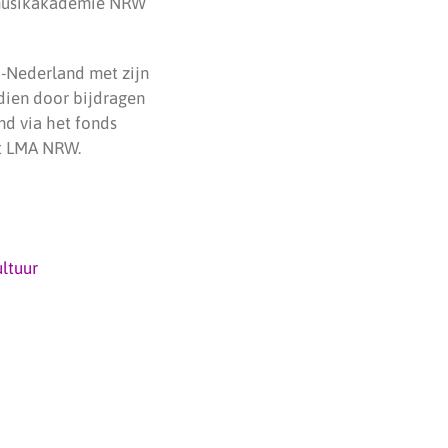
esmusikakademie NRW
-Nederland met zijn
dien door bijdragen
nd via het fonds
ft LMA NRW.
ltuur