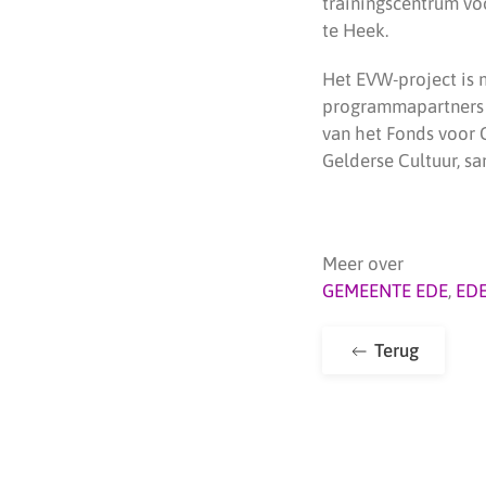
trainingscentrum v
te Heek.
Het EVW-project is
programmapartners 
van het Fonds voor C
Gelderse Cultuur, s
Meer over
GEMEENTE EDE
,
ED
Terug