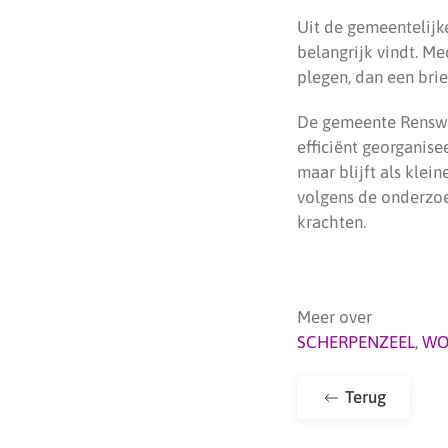
Uit de gemeentelijk
belangrijk vindt. M
plegen, dan een brief
De gemeente Renswo
efficiënt georganis
maar blijft als klei
volgens de onderzoek
krachten.
Meer over
SCHERPENZEEL
,
WO
Terug