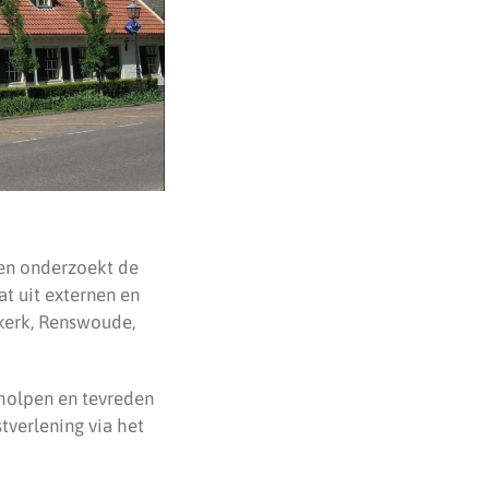
 en onderzoekt de
at uit externen en
kerk, Renswoude,
holpen en tevreden
tverlening via het