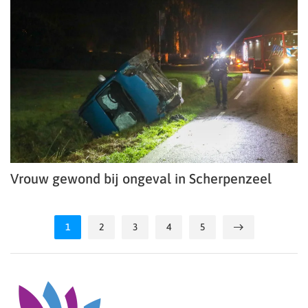
Vrouw gewond bij ongeval in Scherpenzeel
1
2
3
4
5