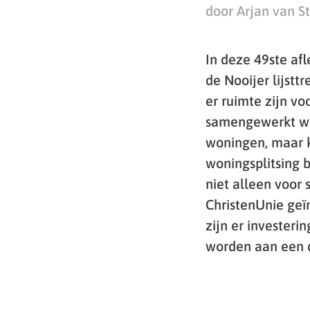
door Arjan van S
In deze 49ste af
de Nooijer lijst
er ruimte zijn v
samengewerkt wor
woningen, maar ki
woningsplitsing 
niet alleen voor
ChristenUnie geï
zijn er investeri
worden aan een 