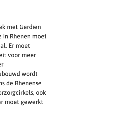
rek met Gerdien
ie in Rhenen moet
al. Er moet
eit voor meer
er
 gebouwd wordt
ens de Rhenense
rzorgcirkels, ook
 er moet gewerkt