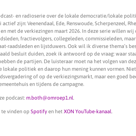
dcast- en radioserie over de lokale democratie/lokale poli
i actief zijn: Veenendaal, Ede, Renswoude, Scherpenzeel, R
 en met de verkiezingen maart 2026. In deze serie willen wij 
dsleden, fractievolgers, collegeleden, commissieleden, maa
daat-raadsleden en lijstduwers. Ook wil ik diverse thema’s b
aald besluit duiden, zoek ik antwoord op de vraag: waar sta
ebben de partijen. De luisteraar moet na het volgen van de
 lokale politiek en daarop hun mening kunnen vormen. Niet
adsvergadering of op de verkiezingsmarkt, maar een goed be
 gemeentehuis en tijdens de campagne.
ze podcast:
m.both@omroep1.nl
.
 te vinden op
Spotify
en het
XON YouTube-kanaal
.