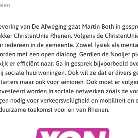
teen
levering van De Afweging gaat Martin Both in gesp
trekker ChristenUnie Rhenen. Volgens de ChristenUn
oor iedereen in de gemeente. Zowel fysiek als menta
den met een open dialoog. Gerdien de Nooijer pl
jk er efficiënt naar. Ga in gesprek bijvoorbeeld ov
bij sociale huurwoningen. Ook wil ze dat er divers
 starters maar ook voor senioren. Ook moet er volg
nvesteerd worden in sociale netwerken zoals de voo
ngen nodig voor verkeersveiligheid en mobiliteit en
duurzame toekomst voor en van Rhenen.