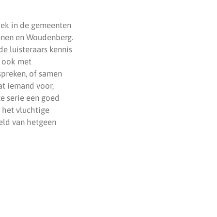
tiek in de gemeenten
henen en Woudenberg.
de luisteraars kennis
r ook met
espreken, of samen
at iemand voor,
ze serie een goed
 het vluchtige
eld van hetgeen