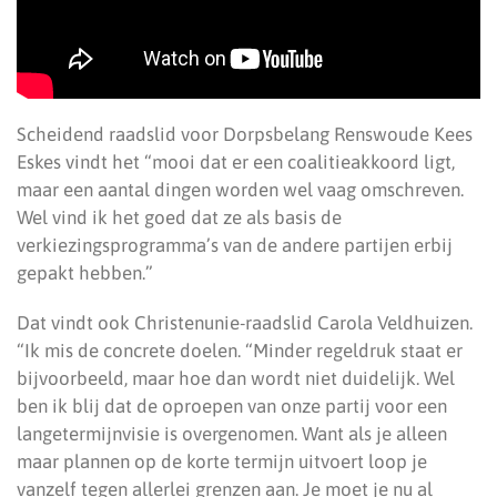
Scheidend raadslid voor Dorpsbelang Renswoude Kees
Eskes vindt het “mooi dat er een coalitieakkoord ligt,
maar een aantal dingen worden wel vaag omschreven.
Wel vind ik het goed dat ze als basis de
verkiezingsprogramma’s van de andere partijen erbij
gepakt hebben.”
Dat vindt ook Christenunie-raadslid Carola Veldhuizen.
“Ik mis de concrete doelen. “Minder regeldruk staat er
bijvoorbeeld, maar hoe dan wordt niet duidelijk. Wel
ben ik blij dat de oproepen van onze partij voor een
langetermijnvisie is overgenomen. Want als je alleen
maar plannen op de korte termijn uitvoert loop je
vanzelf tegen allerlei grenzen aan. Je moet je nu al