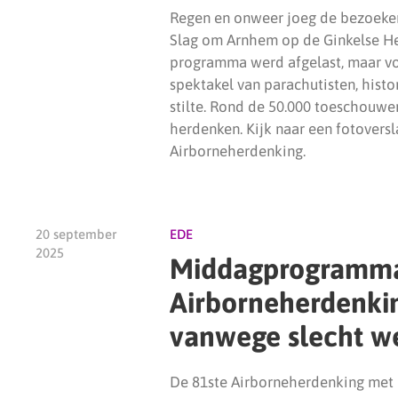
Regen en onweer joeg de bezoeke
Slag om Arnhem op de Ginkelse Hei
programma werd afgelast, maar vo
spektakel van parachutisten, histo
stilte. Rond de 50.000 toeschouw
herdenken. Kijk naar een fotovers
Airborneherdenking.
20 september
EDE
2025
Middagprogramma
Airborneherdenkin
vanwege slecht w
De 81ste Airborneherdenking met 