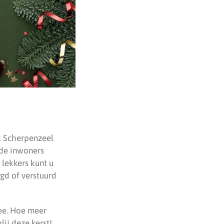
k Scherpenzeel
 de inwoners
lekkers kunt u
gd of verstuurd
ee. Hoe meer
ij deze kerst!