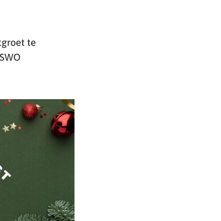
tgroet te
e SWO