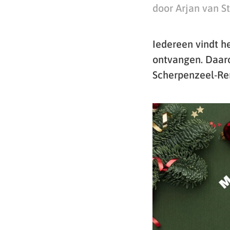
door Arjan van S
Iedereen vindt he
ontvangen. Daar
Scherpenzeel-Ren