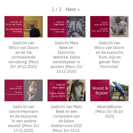
Next
»
1
/
2
Gedicht van
Gedicht Mats
Gedicht van
Wilco van Doorn
Beek en
Wilco van Doorn
en de 'De
Expositie:
en de expositie
ontmaskerde
Verkerke, Edese
'Kom, kijk en
vervalsing' (Mooi
wereldspeler in
geniet: Rien
Zo! 29-12-2025)
posters (Mooi Zo!
Poortvliet'
15-12-2025)
Gedicht van
Gedicht van Mats
Woest&Bijster
Sanne Heymann
Beek en een
(Mooi Zo! 06-10-
en de expositie
compilatie van
2025)
'In een andere
de Edese
wereld' (Mooi Zo!
Atelierroute 2025
17-11-2025)
(Mooi Zo! 03-11-