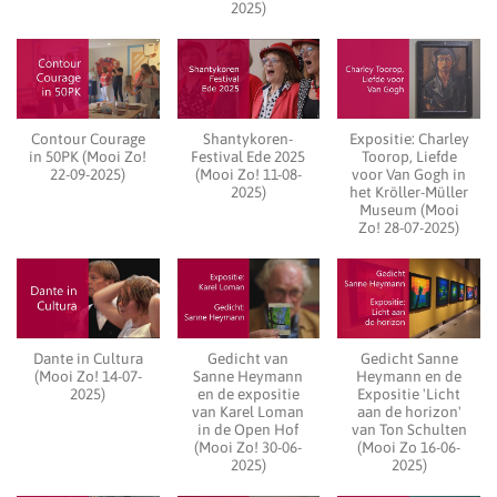
2025)
Contour Courage
Shantykoren-
Expositie: Charley
in 50PK (Mooi Zo!
Festival Ede 2025
Toorop, Liefde
22-09-2025)
(Mooi Zo! 11-08-
voor Van Gogh in
2025)
het Kröller-Müller
Museum (Mooi
Zo! 28-07-2025)
Dante in Cultura
Gedicht van
Gedicht Sanne
(Mooi Zo! 14-07-
Sanne Heymann
Heymann en de
2025)
en de expositie
Expositie 'Licht
van Karel Loman
aan de horizon'
in de Open Hof
van Ton Schulten
(Mooi Zo! 30-06-
(Mooi Zo 16-06-
2025)
2025)