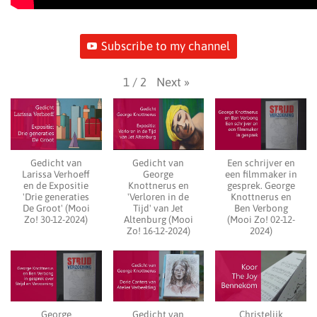
Subscribe to my channel
Next
»
1
/
2
Gedicht van
Gedicht van
Een schrijver en
Larissa Verhoeff
George
een filmmaker in
en de Expositie
Knottnerus en
gesprek. George
'Drie generaties
'Verloren in de
Knottnerus en
De Groot' (Mooi
Tijd' van Jet
Ben Verbong
Zo! 30-12-2024)
Altenburg (Mooi
(Mooi Zo! 02-12-
Zo! 16-12-2024)
2024)
George
Gedicht van
Christelijk