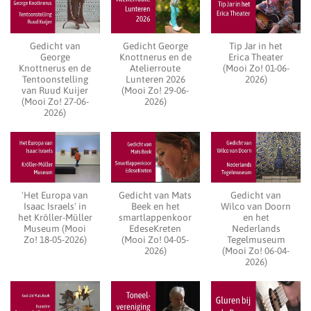
Gedicht van
Gedicht George
Tip Jar in het
George
Knottnerus en de
Erica Theater
Knottnerus en de
Atelierroute
(Mooi Zo! 01-06-
Tentoonstelling
Lunteren 2026
2026)
van Ruud Kuijer
(Mooi Zo! 29-06-
(Mooi Zo! 27-06-
2026)
2026)
'Het Europa van
Gedicht van Mats
Gedicht van
Isaac Israels' in
Beek en het
Wilco van Doorn
het Kröller-Müller
smartlappenkoor
en het
Museum (Mooi
EdeseKreten
Nederlands
Zo! 18-05-2026)
(Mooi Zo! 04-05-
Tegelmuseum
2026)
(Mooi Zo! 06-04-
2026)