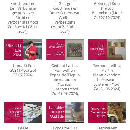
Knottnerus en
George
Gemengd Koor
Ben Verbong in
Knottnerus en
The Joy
gesprek over
Dorie Canters van
Bennekom (Mooi
Strijd en
Atelier
Zo! 07-10-2024)
Verzoening (Mooi
Verbeelding
Zo! Special 08-11-
(Mooi Zo! 04-11-
2024)
2024)
Uitmarkt Ede
Gedicht Larissa
Tentoonstelling
2024 (Mooi Zo!
Verhoeff en
Martin
23-09-2024)
Expositie 'Fiep in
Monnickendam
de natuur' in
in Museum
Museum
Lunteren (Mooi
Lunteren (Mooi
Zo! 26-08-2024)
Zo! 09-09-2024)
Edese
Expositie '100
Festival van