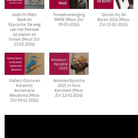
Gedicht Mats
Toneelvereniging
Gluren bij de
Beek en
MARE (Mooi Zo!
Buren 2026 (Mooi
Expositie: De weg
09-03-2026)
Zo! 23-02-2026)
van het Penseel
op papier en
linnen (Mooi Zo!
23-03-2026)
Gallery Gloria en
AmateurXpositie
Keramist
2025 in Huis
Annemarie
Kernhem (Mooi
Woudsma (Mooi
Zo! 12-01-2026)
Zo! 09-02-2026)