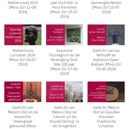
Atelierroute 2024
jaar Oud Ede' in
Gemengde Noten
(Mooi Zo! 12-08-
Huis Kernhem
(Mooi Zo! 15-07-
2024)
(Mooi Zo! 29-07-
2024)
2024)
Atelierroute
Expositie
Gedicht Larissa
Lunteren 2024
Florilegium en de
Verhoeff en
(Mooi Zo! 01-07-
Vereniging Oud-
Kijkdoos Open
2024)
Ede 100 jaar
Ateliers (Mooi Zo!
(Mooi Zo! 17-06-
03-06-2024)
2024)
Gedicht van
Gedicht van
Gedicht Melvin
Melvin Vlot en de
Melvin Vlot en
Vlot en Gouden
expositie:
'Lessen uit de
Vrouwen
Steengoed
Koude Oorlog' in
Frankische
gebouwd (Mooi
de Stingerbol
schatten