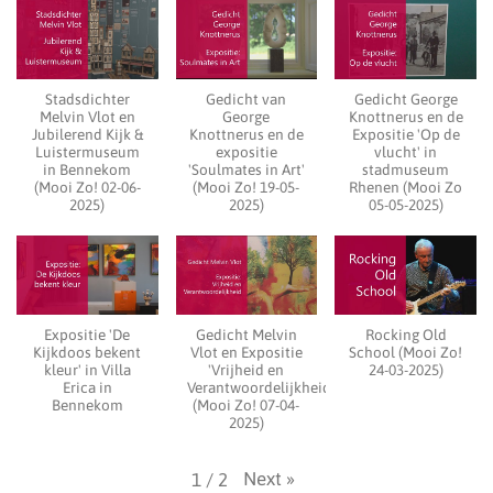
Stadsdichter
Gedicht van
Gedicht George
Melvin Vlot en
George
Knottnerus en de
Jubilerend Kijk &
Knottnerus en de
Expositie 'Op de
Luistermuseum
expositie
vlucht' in
in Bennekom
'Soulmates in Art'
stadmuseum
(Mooi Zo! 02-06-
(Mooi Zo! 19-05-
Rhenen (Mooi Zo
2025)
2025)
05-05-2025)
Expositie 'De
Gedicht Melvin
Rocking Old
Kijkdoos bekent
Vlot en Expositie
School (Mooi Zo!
kleur' in Villa
'Vrijheid en
24-03-2025)
Erica in
Verantwoordelijkheid'
Bennekom
(Mooi Zo! 07-04-
2025)
Next
»
1
/
2