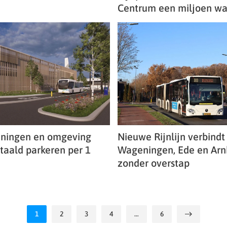
Centrum een miljoen wa
ningen en omgeving
Nieuwe Rijnlijn verbindt
etaald parkeren per 1
Wageningen, Ede en Ar
zonder overstap
1
2
3
4
…
6