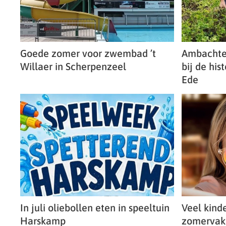
Goede zomer voor zwembad ’t
Ambachtel
Willaer in Scherpenzeel
bij de his
Ede
In juli oliebollen eten in speeltuin
Veel kinde
Harskamp
zomervaka