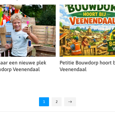
aar een nieuwe plek
Petitie Bouwdorp hoort b
wdorp Veenendaal
Veenendaal
1
2