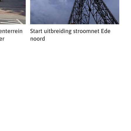
enterrein
Start uitbreiding stroomnet Ede
er
noord