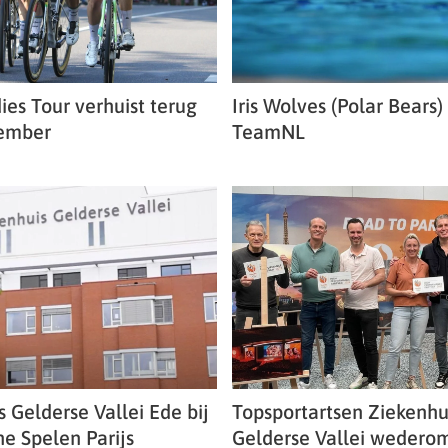
ies Tour verhuist terug
Iris Wolves (Polar Bears) 
tember
TeamNL
 Gelderse Vallei Ede bij
Topsportartsen Ziekenhu
e Spelen Parijs
Gelderse Vallei wedero