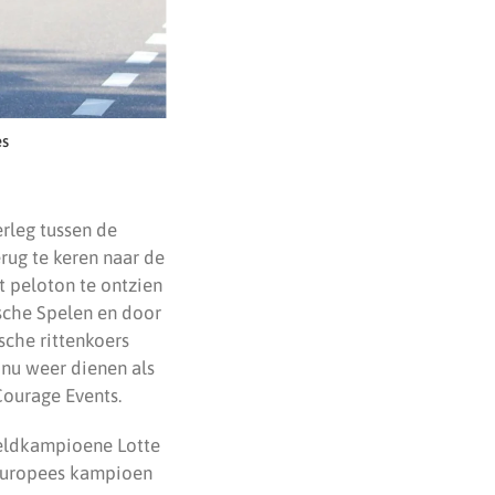
es
rleg tussen de
rug te keren naar de
t peloton te ontzien
sche Spelen en door
sche rittenkoers
 nu weer dienen als
Courage Events.
reldkampioene Lotte
 Europees kampioen