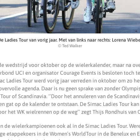
e Ladies Tour van vorig jaar. Met van links naar rechts: Lorena Wieb
© Ted Walker
de wedstrijd voor oktober op de wielerkalender, maar na ove
erbond UCI en organisator Courage Events is besloten toch te
c Ladies Tour werd vorig jaar verreden in oktober om zo he
overvolle agenda. Daar is nu geen sprake van zonder Olympi
Tour of Scandinavia. ‘’Door het annuleren van de Scandinavi
een gat op de kalender te ontstaan. De Simac Ladies Tour kan
voor het WK wielrennen op de weg’’ zegt Thijs Rondhuis van 
den de wielerkampioenen ook al in de Simac Ladies Tour. We
ge etappekoers in de Women’s WorldTour in de Benelux en