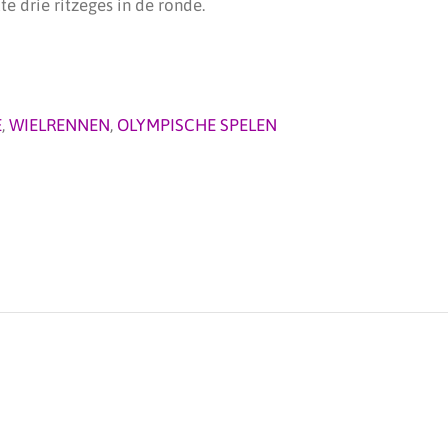
e drie ritzeges in de ronde.
E
,
WIELRENNEN
,
OLYMPISCHE SPELEN