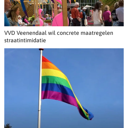
VVD Veenendaal wil concrete maatregelen
straatintimidatie