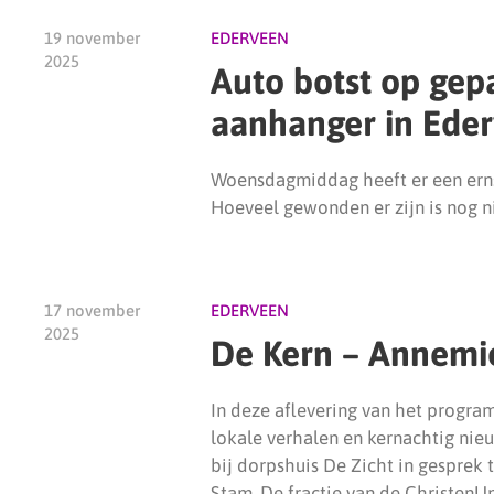
19 november
EDERVEEN
2025
Auto botst op ge
aanhanger in Ede
Woensdagmiddag heeft er een erns
Hoeveel gewonden er zijn is nog n
17 november
EDERVEEN
2025
De Kern – Annemi
In deze aflevering van het program
lokale verhalen en kernachtig nieu
bij dorpshuis De Zicht in gesprek
Stam. De fractie van de ChristenU