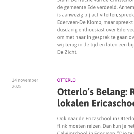
de gemeente Ede verdeeld. Annemi
is aanwezig bij activiteiten, spre
Ederveen-De Klomp, maar spreekt o
dusdanig enthousiast over Ederve
om met haar in gesprek te gaan o
wij terug in de tijd en laten een b
De Zicht.
14 november
OTTERLO
2025
Otterlo’s Belang:
lokalen Ericascho
Ook naar de Ericaschool in Otterl
flink moeten reizen. Dan kun je ne
Calvijnschool in Ederveen. “Die tw