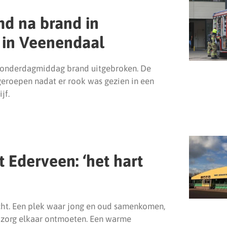
md na brand in
 in Veenendaal
 donderdagmiddag brand uitgebroken. De
roepen nadat er rook was gezien in een
jf.
 Ederveen: ‘het hart
cht. Een plek waar jong en oud samenkomen,
n zorg elkaar ontmoeten. Een warme