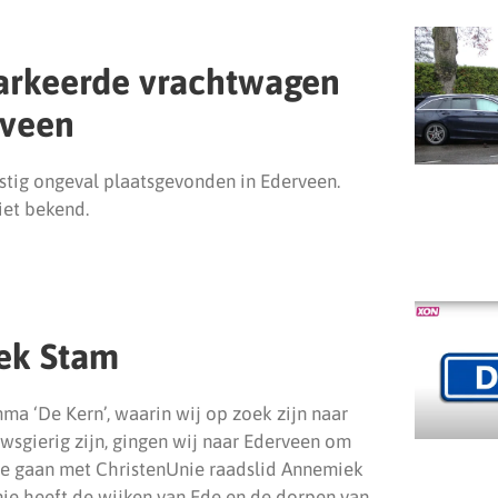
parkeerde vrachtwagen
rveen
tig ongeval plaatsgevonden in Ederveen.
iet bekend.
ek Stam
ma ‘De Kern’, waarin wij op zoek zijn naar
wsgierig zijn, gingen wij naar Ederveen om
 te gaan met ChristenUnie raadslid Annemiek
nie heeft de wijken van Ede en de dorpen van