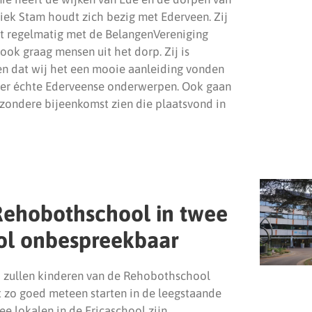
ek Stam houdt zich bezig met Ederveen. Zij
ekt regelmatig met de BelangenVereniging
ok graag mensen uit het dorp. Zij is
en dat wij het een mooie aanleiding vonden
ver échte Ederveense onderwerpen. Ook gaan
ijzondere bijeenkomst zien die plaatsvond in
 Rehobothschool in twee
ol onbespreekbaar
o zullen kinderen van de Rehobothschool
t zo goed meteen starten in de leegstaande
ee lokalen in de Ericaschool zijn