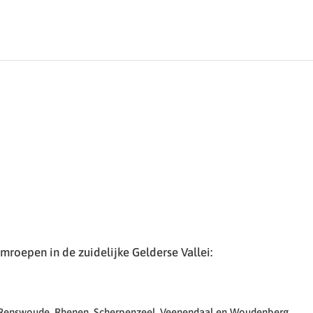
roepen in de zuidelijke Gelderse Vallei:
 Renswoude, Rhenen, Scherpenzeel, Veenendaal en Woudenberg