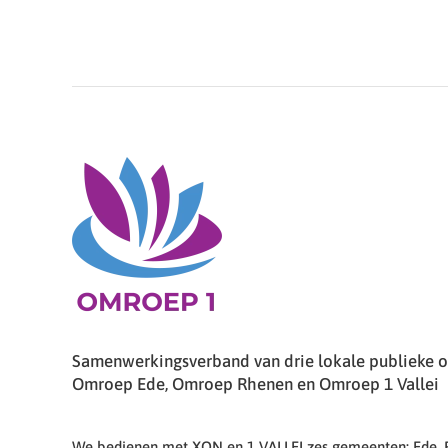
Samenwerkingsverband van drie lokale publieke om
Omroep Ede, Omroep Rhenen en Omroep 1 Vallei
We bedienen met XON en 1 VALLEI zes gemeenten: Ede,