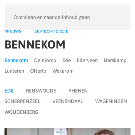
Menu
Overslaan en naar de inhoud gaan
Nieuws
GEMEENTE EDE
BENNEKOM
Bennekom
De Klomp
Ede
Ederveen
Harskamp
Lunteren
Otterlo
Wekerom
EDE
RENSWOUDE
RHENEN
SCHERPENZEEL
VEENENDAAL
WAGENINGEN
WOUDENBERG