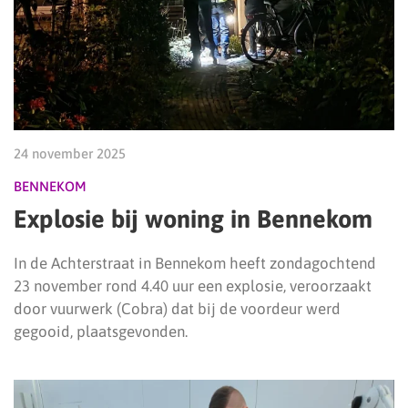
24 november 2025
BENNEKOM
Explosie bij woning in Bennekom
In de Achterstraat in Bennekom heeft zondagochtend
23 november rond 4.40 uur een explosie, veroorzaakt
door vuurwerk (Cobra) dat bij de voordeur werd
gegooid, plaatsgevonden.