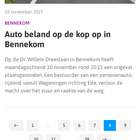
10 november 2025
BENNEKOM
Auto beland op de kop op in
Bennekom
Op de Dr. Willem Dreeslaan in Bennekom heeft
maandagochtend 10 november rond 10.15 een ongeval
plaatsgevonden. Een bestuurder van een personenauto,
rijdend vanuit Wageningen richting Ede, verloor de
macht over het stuur en raakte van de weg.
1
…
5
6
7
8
9
10
11
…
39