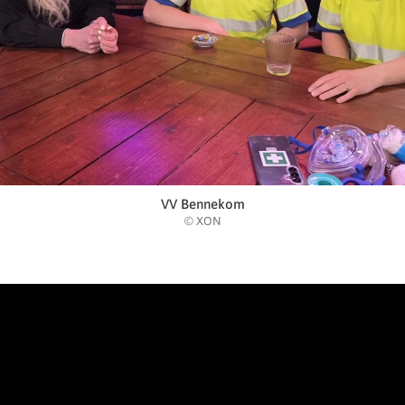
VV Bennekom
© XON