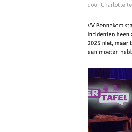
door Charlotte te
VV Bennekom staat
incidenten heen 
2025 niet, maar 
een moeten hebb