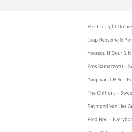
Electric Light Orch
Jaap Reesema & Pomm
Youssou N’Dour & N
Eros Ramazzotti – S
Youp van ’t Hek – P
The Chiffons – Swee
Raymond Van Het G
Fred Neil – Everybod