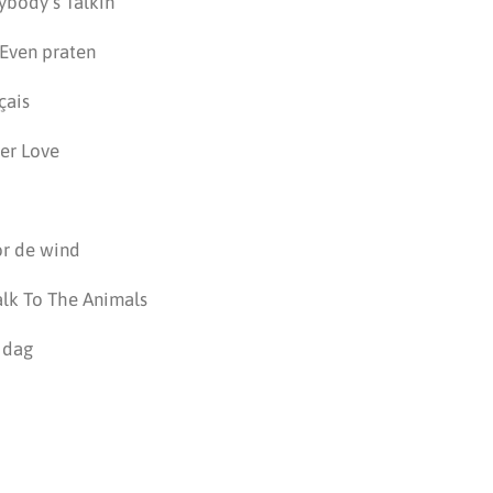
ybody’s Talkin’
Even praten
çais
er Love
or de wind
alk To The Animals
 dag