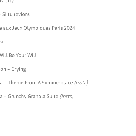
s City
 Si tu reviens
e aux Jeux Olympiques Paris 2024
va
ill Be Your Will
on – Crying
tra – Theme From A Summerplace
(instr.)
ra – Grunchy Granola Suite
(instr.)