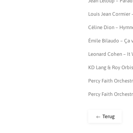
Jean Leloup – Paradi
Louis Jean Cormier –
Céline Dion – Hymn
Émile Bilaudo – Ça 
Leonard Cohen – It W
KD Lang & Roy Orbis
Percy Faith Orches
Percy Faith Orchest
Terug