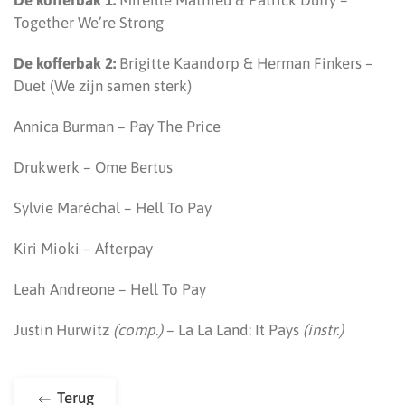
De kofferbak 1:
Mireille Mathieu & Patrick Duffy –
Together We’re Strong
De kofferbak 2:
Brigitte Kaandorp & Herman Finkers –
Duet (We zijn samen sterk)
Annica Burman – Pay The Price
Drukwerk – Ome Bertus
Sylvie Maréchal – Hell To Pay
Kiri Mioki – Afterpay
Leah Andreone – Hell To Pay
Justin Hurwitz
(comp.)
– La La Land: It Pays
(instr.)
Terug