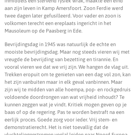
inmiddels een stervend fysiek wrak, maakte een eind
aan zijn leven in Kamp Amersfoort. Zoon Ferdie werd
twee dagen later gefusilleerd. Voor vader en zoon is
volkomen terecht een ereplaats ingericht in het
Mausoleum op de Paasberg in Ede.
Bevrijdingsdag in 1945 was natuurlijk de echte en
mooiste bevrijdingsdag. Maar nog steeds vieren wij met
vreugde de bevrijding van bezetting en tirannie. En
vooral vieren we dat we vrij zijn. We hangen de vlag uit.
Trekken eropuit om te genieten van een dag vol zon, kan
het zijn vanbuiten maar in elk geval vanbinnen. Maar
zijn wij te midden van alle hoempa, pop- en rockgedruis
voldoende doordrongen van wat vrijheid inhoudt? Te
kunnen zeggen wat je vindt. Kritiek mogen geven op je
baas of op de regering. Pas te worden bestraft na een
eerlijk proces. Goede zorg voor ieder. Vrij stem- en
demonstratierecht. Het is niet toevallig dat de
vluchtelingenstromen veelal leiden naar Noord Europa,