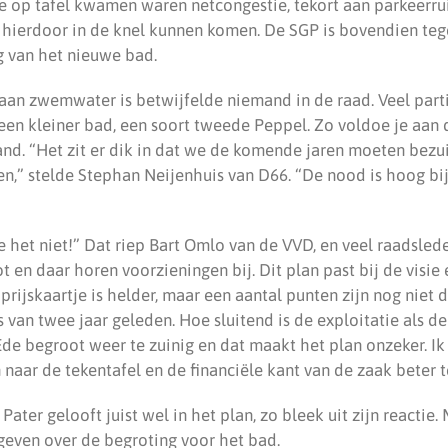
 op tafel kwamen waren netcongestie, tekort aan parkeerru
ie hierdoor in de knel kunnen komen. De SGP is bovendien te
 van het nieuwe bad.
 aan zwemwater is betwijfelde niemand in de raad. Veel parti
 een kleiner bad, een soort tweede Peppel. Zo voldoe je aan
and. “Het zit er dik in dat we de komende jaren moeten bezui
en,” stelde Stephan Neijenhuis van D66. “De nood is hoog bij
 het niet!” Dat riep Bart Omlo van de VVD, en veel raadslede
t en daar horen voorzieningen bij. Dit plan past bij de visie 
prijskaartje is helder, maar een aantal punten zijn nog niet d
is van twee jaar geleden. Hoe sluitend is de exploitatie als d
? Ede begroot weer te zuinig en dat maakt het plan onzeker. Ik
 naar de tekentafel en de financiële kant van de zaak beter
ater gelooft juist wel in het plan, zo bleek uit zijn reactie.
 geven over de begroting voor het bad.