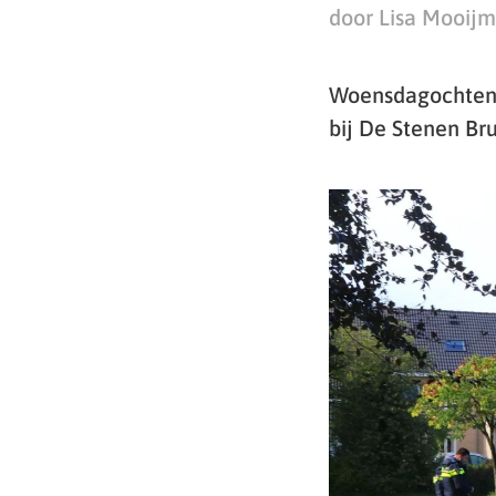
door Lisa Mooij
Woensdagochtend
bij De Stenen Bru