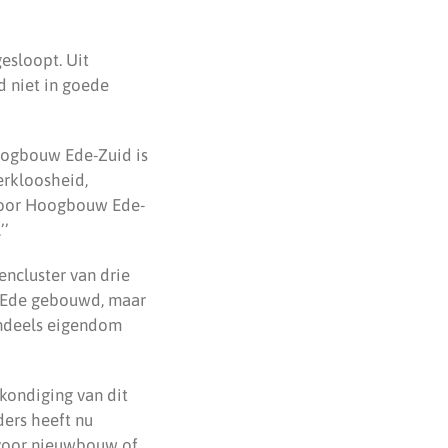
esloopt. Uit
d niet in goede
Hoogbouw Ede-Zuid is
erkloosheid,
voor Hoogbouw Ede-
’’
ncluster van drie
an Ede gebouwd, maar
endeels eigendom
kondiging van dit
ers heeft nu
 voor nieuwbouw of