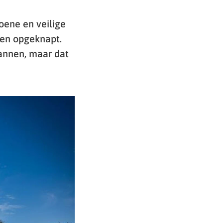
oene en veilige
ren opgeknapt.
annen, maar dat