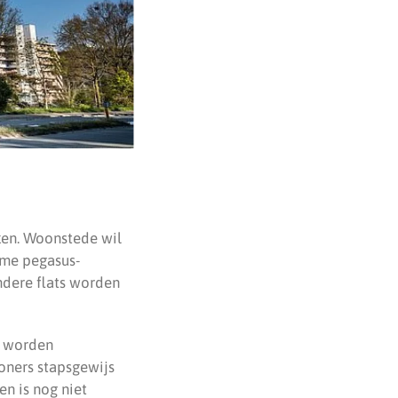
ken. Woonstede wil
orme pegasus-
ndere flats worden
n worden
ners stapsgewijs
n is nog niet