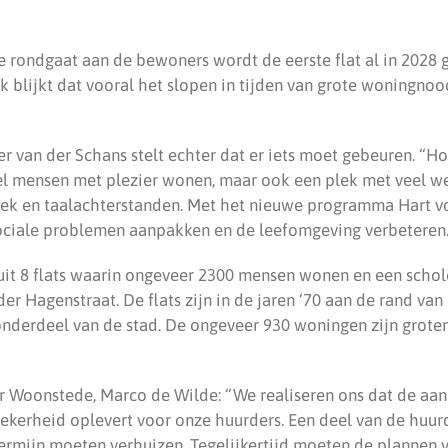
e rondgaat aan de bewoners wordt de eerste flat al in 2028 g
 blijkt dat vooral het slopen in tijden van grote woningnoo
er van der Schans stelt echter dat er iets moet gebeuren. “
l mensen met plezier wonen, maar ook een plek met veel w
ek en taalachterstanden. Met het nieuwe programma Hart 
ociale problemen aanpakken en de leefomgeving verbeteren.
uit 8 flats waarin ongeveer 2300 mensen wonen en een schole
er Hagenstraat. De flats zijn in de jaren ‘70 aan de rand v
onderdeel van de stad. De ongeveer 930 woningen zijn grot
r Woonstede, Marco de Wilde: “We realiseren ons dat de aan
erheid oplevert voor onze huurders. Een deel van de huurd
ermijn moeten verhuizen. Tegelijkertijd moeten de plannen