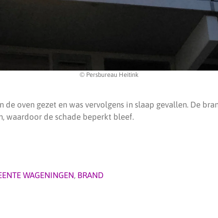
© Persbureau Heitink
n de oven gezet en was vervolgens in slaap gevallen. De bra
en, waardoor de schade beperkt bleef.
EENTE WAGENINGEN
,
BRAND