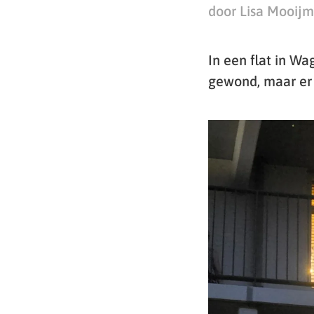
door Lisa Mooij
In een flat in W
gewond, maar er 